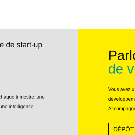
e de start-up
Parl
de v
Vous avez un
chaque trimestre, une
développeme
une intelligence
Accompagne
DÉPÔT