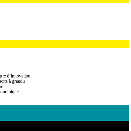
egré d’innovation
acité à grandir
re
économique