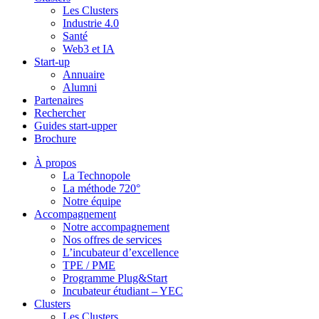
Les Clusters
Industrie 4.0
Santé
Web3 et IA
Start-up
Annuaire
Alumni
Partenaires
Rechercher
Guides start-upper
Brochure
À propos
La Technopole
La méthode 720°
Notre équipe
Accompagnement
Notre accompagnement
Nos offres de services
L’incubateur d’excellence
TPE / PME
Programme Plug&Start
Incubateur étudiant – YEC
Clusters
Les Clusters