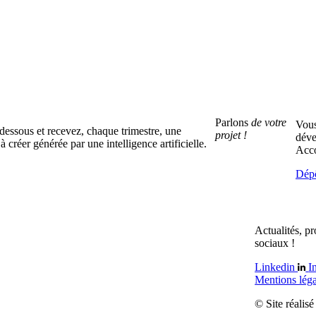
Parlons
de votre
Vous
dessous et recevez, chaque trimestre, une
projet !
déve
à créer générée par une intelligence artificielle.
Acc
Dépô
Actualités, p
sociaux !
Linkedin
I
Mentions lég
© Site réalisé