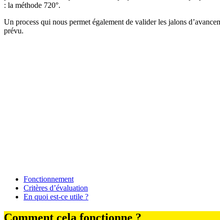
: la méthode 720°.
Un process qui nous permet également de valider les jalons d’avanceme
prévu.
Fonctionnement
Critères d’évaluation
En quoi est-ce utile ?
Comment cela fonctionne ?