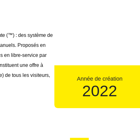
te (™) : des système de
 manuels. Proposés en
s en libre-service par
constituent une offre à
) de tous les visiteurs,
Année de création
2022